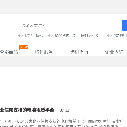
小租LC22一体机
小租B560台式套装
联想昭阳 K14
小租/XZ EB
全部商品
增值服务
选机指南
企业入驻
业信赖支持的电脑租赁平台
08-13
导，小租（杭州万家企业信赖支持的电脑租赁平台）面向大中型企事业单