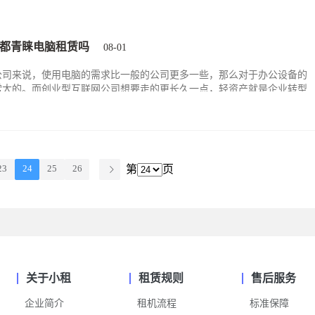
都青睐电脑租赁吗
08-01
公司来说，使用电脑的需求比一般的公司更多一些，那么对于办公设备的
常大的。而创业型互联网公司想要走的更长久一点，轻资产就是企业转型
。轻资产化的内在精髓是用有限的资产，获取最大的收益，无论任何一个
现“轻负担”巧妙运作，都极有可能让企业出奇制胜。
第
页
23
24
25
26
关于小租
租赁规则
售后服务
企业简介
租机流程
标准保障