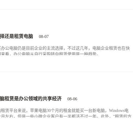
择还是租赁电脑
08-07
买办公电脑仍是目前企业的主流选择，不过这几年，电脑企业租赁也在快
期来看，办公电脑从自行采购转向租赁使用是一种趋势。
脑租赁是办公领域的共享经济
08-06
租赁平台来说，苹果电脑30个月的租金就能买一台新电脑，Windows电
个月左右，但是一些小微企业客户有一半都活不过一年。此外，“租赁的方
助企业提高25%的IT设备服务效率，企业将节省下来的管理精力用于核
作为一名连续创业者，租电脑更是第一选择的模式，要想超越同行，势必要