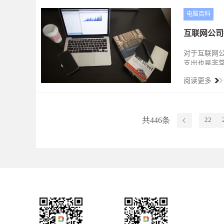
电脑百科
互联网公司
对于互联网
支出也是非
的重要方向
阅读更多
领域，若能实
共446条
22