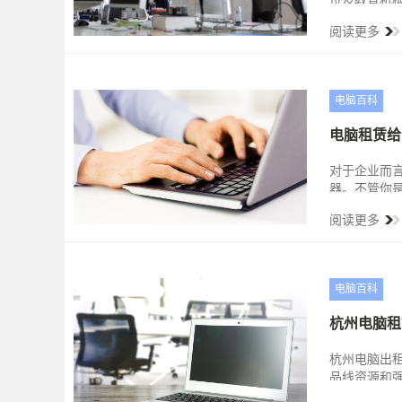
位及教育机构
软件定制开发
阅读更多
客户降低办公
电脑百科
电脑租赁给
对于企业而
器。不管你
备可用，方
阅读更多
电脑百科
杭州电脑租
杭州电脑出
品线资源和
力成本及综