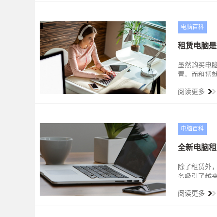
在资金管理
电脑百科
租赁电脑是
虽然购买电
置。而租赁
租赁了解设
阅读更多
电脑百科
全新电脑租
除了租赁外
务吸引了越
租赁呢？ 
阅读更多
程度有很多