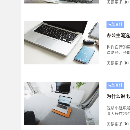
阅读更多
电脑百科
办公主流选
也许自行购
速增长，长
阅读更多
电脑百科
为什么说电
就拿小租电脑
脑大概在26
式可以至少帮
阅读更多
心业务”，