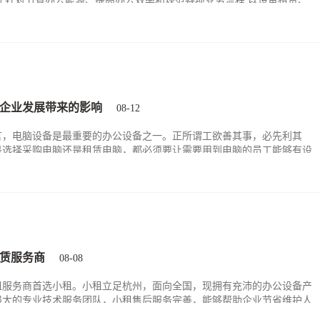
,针对节省办公能源、提高办公效率和规范各项业务流程,以设备租赁、
、外包服务的方式为核心,提供整体信息管理系统解决方案,致力于协助
成本,提高办公效率,建立节约、高效、安全、环保、健康的办公环境。
企业发展带来的影响
08-12
言，电脑设备是最重要的办公设备之一。正所谓工欲善其事，必先利其
是选择采购电脑还是租赁电脑，都必须要让需要用到电脑的员工能够有设
能保障员工的工作效率。
赁服务商
08-08
租服务商首选小租。小租立足杭州，面向全国，现拥有充沛的办公设备产
强大的专业技术服务团队，小租售后服务完善，能够帮助企业节省维护人
合成本，帮助租赁客户在使用过程中全程无忧。