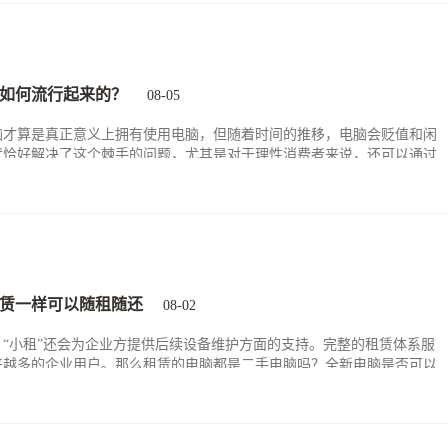
上有所节约。
如何流行起来的？
08-05
脑才算是真正意义上拥有使用电脑，但随着时间的推移，电脑会贬值和闲
就恰好解决了这个棘手的问题，尤其是对于理性消费者来说，还可以通过
备的功能，是非常受人欢迎的。
赁一样可以随租随还
08-02
，“小租”还会为企业方提供后续设备维护方面的支持。完整的租赁体系服
来越多的企业用户。那么租赁的电脑都是二手电脑吗？全新电脑是否可以
全新电脑也可以租赁，为了方便不同客户的需求，小租的设备型号以及新旧
供客户选择。无论哪种电脑，还可以租后买断，模式更加多样化和灵活。