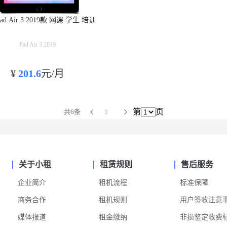
ad Air 3 2019款 网课 学生 培训
Pad Air 3 2019
¥
201.6
元/月
第
页
共6条
1
关于小租
租赁规则
售后服务
企业简介
租机流程
标准保障
商务合作
租机规则
用户签收注意
媒体报道
租金缴纳
非损鉴定收费