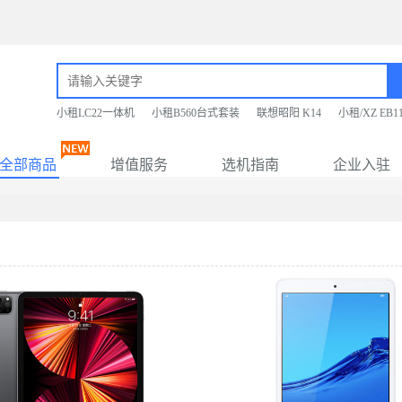
小租LC22一体机
小租B560台式套装
联想昭阳 K14
小租/XZ EB
全部商品
增值服务
选机指南
企业入驻