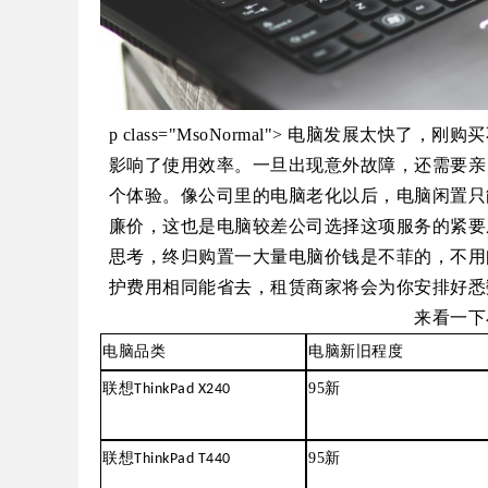
p class="MsoNormal"> 电脑发展
影响了使用效率。一旦出现意外故障，还需要亲
个体验。像公司里的电脑老化以后，电脑闲置只
廉价，这也是电脑较差公司选择这项服务的紧要
思考，终归购置一大量电脑价钱是不菲的，不用
护费用相同能省去，租赁商家将会为你安排好悉
来看一下
电脑品类
电脑新旧程度
95
新
联想
ThinkPad X240
95
新
联想
ThinkPad T440