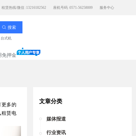
租赁热线/微信 :13216182562
座机号码 :0571-56258009
服务中心
搜索
11台式机
用免押金
文章分类
有更多的
么租赁电
媒体报道
行业资讯