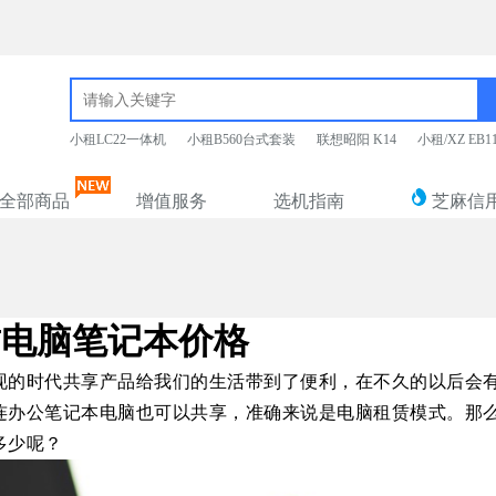
小租LC22一体机
小租B560台式套装
联想昭阳 K14
小租/XZ EB
全部商品
增值服务
选机指南
芝麻信
赁电脑笔记本价格
现的时代共享产品给我们的生活带到了便利，在不久的以后会
连办公笔记本电脑也可以共享，准确来说是电脑租赁模式。那
多少呢？