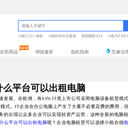
小租LC22一体机
小租B560台式套装
联想昭阳 K14
小租/XZ EB
全部商品
增值服务
选机指南
芝麻信
什么平台可以出租电脑
速发展。
在欧洲，有
63% IT
类上市公司采用
电脑设备租赁模
赁模式。
IT
企业在办公电脑上产生了大量不必要花费
的费用
，
务的出现让众多企业
可以实现轻资产运营，这种全新的电脑
什么平台可以出租电脑
呢？企业电脑租赁可以选择小租在线