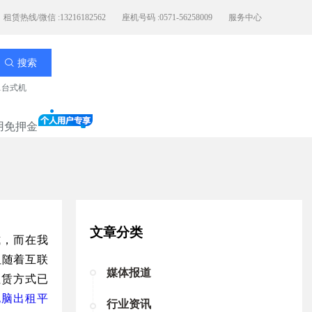
租赁热线/微信 :13216182562
座机号码 :0571-56258009
服务中心
搜索
11台式机
用免押金
文章分类
式，而在我
但随着互联
媒体报道
租赁方式已
电脑出租平
行业资讯