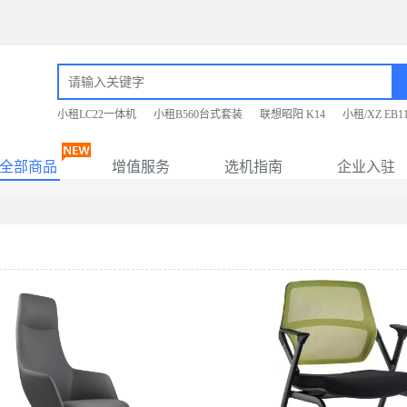
小租LC22一体机
小租B560台式套装
联想昭阳 K14
小租/XZ EB
全部商品
增值服务
选机指南
企业入驻