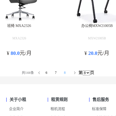
班椅 MXA2326
办公椅MXW21005B
MXA2326
MXW21005B
¥
80.0
元/月
¥
20.0
元/月
第
页
共144条
6
7
8
关于小租
租赁规则
售后服务
企业简介
租机流程
标准保障