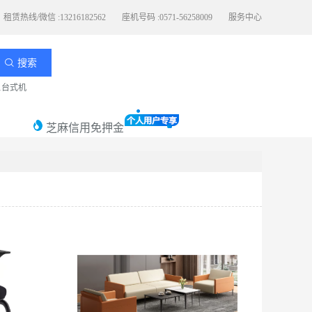
租赁热线/微信 :13216182562
座机号码 :0571-56258009
服务中心
搜索
11台式机
芝麻信用免押金