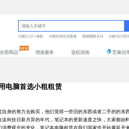
小租LC22一体机
小租B560台式套装
联想昭阳 K14
小租/XZ EB
全部商品
增值服务
选机指南
芝麻信
用电脑首选小租租赁
过自身的努力去购买，他们觉得一些旧的东西或者二手的的东
在这科技日新月异的年代，笔记本的更新速度之快，大家都始
们消费观念的变化，笔记本电脑租赁在我们国家也开始蔓延开