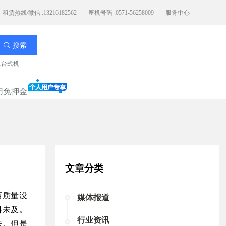
租赁热线/微信 :13216182562
座机号码 :0571-56258009
服务中心
搜索
11台式机
用免押金
文章分类
西质量没
媒体报道
料未及。
行业资讯
来。但是