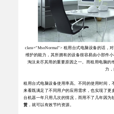
class="MsoNormal">
租用
台式电脑
设备的
话，对
维护的能力，其所拥有的设备很容易由小部件小
淘汰未尽其用的重要原因之一。而租用
电脑
的
力，
租用
台式电脑
设备使用率高。不同的使用时间，
来看既
满足了不同用户的应用需求，也实现了更
台机器一年只用几次的情况，而用不了几年因为
赁
，就可以有效节约资源
。