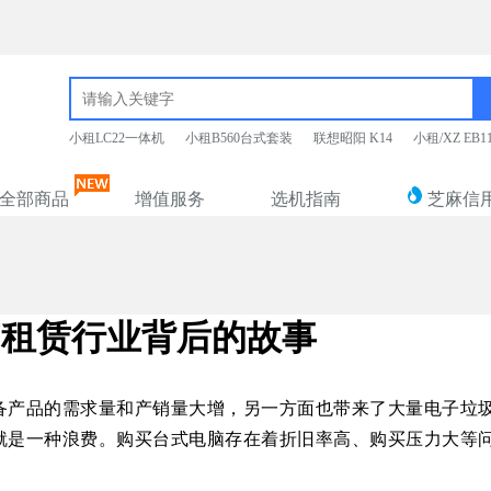
小租LC22一体机
小租B560台式套装
联想昭阳 K14
小租/XZ EB
全部商品
增值服务
选机指南
芝麻信
脑租赁行业背后的故事
备产品的需求量和产销量大增，另一方面也带来了大量电子垃
就是一种浪费。
购买台式电脑存在着
折旧率高
、
购买压力大
等