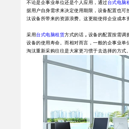
不论是企事业单位还是个人应用，通过
台式电脑
据用户自身
需求
来决定
使用
期限
，设备配置也可
汰设备所带来的资源浪费。
这更能使得企业成本
采用
台式电脑租赁
方式的话
，
设备的配置按需调
设备的使用寿命。而相对而言，一般的企事业单
淘汰重新采购往往是大家更习惯于去选择的方式