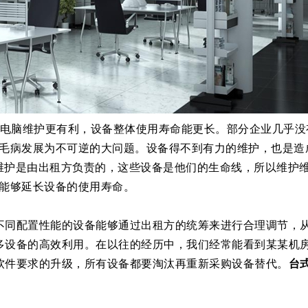
电脑
维护更
有利
，设备整体使用寿命
能更
长。
部分企业
几乎没
毛病发展为不可逆的大问题。设备得不到有力的维护，也是造
维护
是
由出租方
负责的
，这些设备是他们的生命线，所以维护
能够延长设备的使用寿命。
不同配置性能的设备能够通过出租方的统筹来进行合理调节，
多设备的高效利用。在以往的经历中，我们经常能看到某某机
软件要求的升级，所有设备都要淘汰再重新采购设备替代。
台