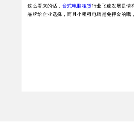
这么看来的话，
台式电脑租赁
行业飞速发展是情
品牌
给
企业选择，
而且小租租
电脑
是
免押金
的哦