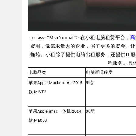
p class="MsoNormal"> 在小租电脑租赁平台，
高
费用，像需求量大的企业，省了更多的资金。让
拖垮。小租除了提供电脑出租服务，还提供IT
服
程服务。
具
电脑品类
电脑新旧程度
99
新
苹果
Apple Macbook Air 2015
款
MJVE2
90
新
苹果
Apple imac
一体机
2014
款
ME088