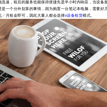
地迅速，租后的服务也能保持便捷先是半小时内响应，当设备
赁是一个分外划算的事情，因为购置一台笔记本电脑，需要好
元
╱月租金即可，因此大量人都会选择
it
设备
租赁
模式。