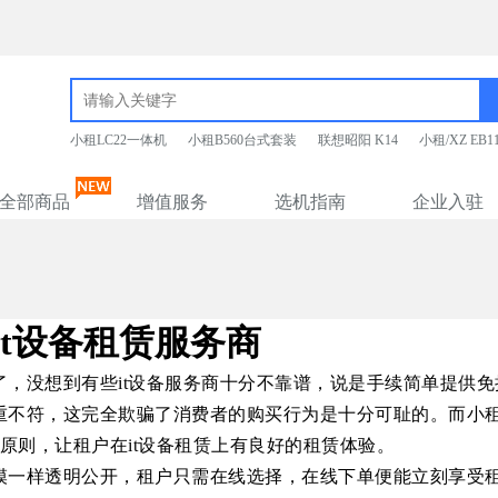
小租LC22一体机
小租B560台式套装
联想昭阳 K14
小租/XZ EB
全部商品
增值服务
选机指南
企业入驻
it
设备租赁服务商
，没想到有些it
设备服务商十分不靠谱，说是手续简单提供免
重不符，这完全欺骗了消费者的购买行为是十分可耻的。而小
原则，让租户在
it
设备租赁上有良好的租赁体验。
模一样透明公开，租户只需在线选择，在线下单便能立刻享受