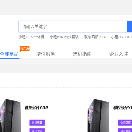
小租LC22一体机
小租B560台式套装
联想昭阳 K14
小租/XZ EB
全部商品
增值服务
选机指南
企业入驻