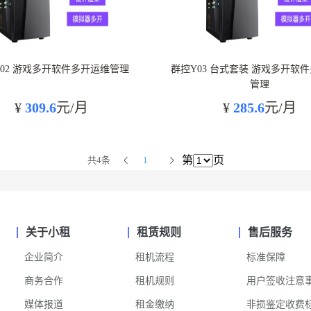
02 游戏多开软件多开运维管理
群控Y03 台式套装 游戏多开软
管理
¥
309.6
元/月
¥
285.6
元/月
第
页
共4条
1
关于小租
租赁规则
售后服务
企业简介
租机流程
标准保障
商务合作
租机规则
用户签收注意
媒体报道
租金缴纳
非损鉴定收费