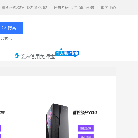
租赁热线/微信 :13216182562
座机号码 :0571-56258009
服务中心
搜索
11台式机
芝麻信用免押金