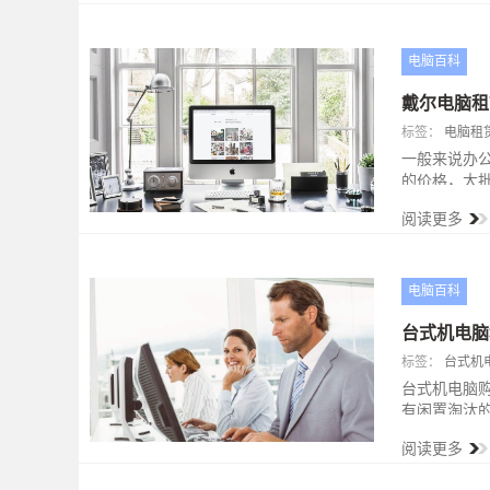
牌，型号。
电脑百科
戴尔电脑租
标签：
电脑租
一般来说办
的价格，大
是电脑租赁
阅读更多
电脑百科
台式机电脑
标签：
台式机
台式机电脑
有闲置淘汰
以随租随还
阅读更多
压力使用电