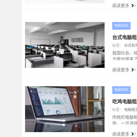
备可用，方
阅读更多
电脑百科
台式电脑租
标签：
台式机
我国社会、
方面也带来
一种浪费。
阅读更多
电脑百科
吃鸡电脑租
标签：
电脑租
传统的电脑
琐，一旦选
了新模式，
阅读更多
电脑，下单