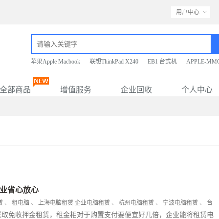
用户中心
苹果Apple Macbook
联想ThinkPad X240
EB1 台式机
APPLE-MM
全部商品
增值服务
企业回收
个人中心
业省心放心
赁
、
租电脑
、
上海电脑租赁
企业电脑租赁
、
杭州电脑租赁
、
宁波电脑租赁
、
台
采取免收押金租赁，租金相对于购置支付要便宜好几倍，企业能将租赁电
、