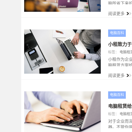
脑所省下来
租，租金也
阅读更多
置电脑应对
维护，电脑
务贴心、放
电脑百科
小租致力于
标签：
电脑租
小租作为企
脑租赁方案
需求的同时
阅读更多
电脑百科
电脑租赁给
标签：
电脑租
对于企业而
器。不管你