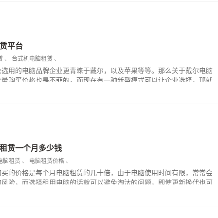
赁平台
赁
、
台式机电脑租赁
、
公选用的电脑品牌企业更青睐于戴尔，以及苹果等等。那么关于戴尔电脑
批量购买价格也是不菲的，而现在有一种新型模式可以让企业选择，那就
。想要租戴尔电脑，就到小租电脑平台，一家专业的戴尔电脑租赁平台。
租赁一个月多少钱
电脑租赁
、
电脑租赁价格
、
购买的价格是每个月电脑租赁的几十倍，由于电脑使用时间有限，常常会
的风险，而选择租用电脑的话就可以避免淘汰的问题，即使更新换代也可
。而小租-电脑租用平台提供的免押金租赁服务更是为企业着想，让企业无
脑，可以轻资产运营！