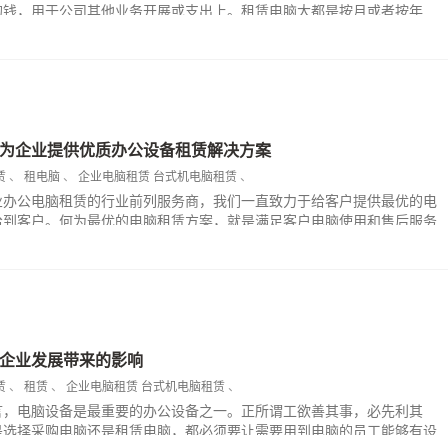
的钱，用于公司其他业务开展或支出上。租赁电脑大都是按月或者按年
便宜，企业没什么经济负担。当租赁合同到期时想换就换，换用最新高配
办公需要，并且不需要考虑维护与折旧问题。无需公司安排专业人员进行
租赁公司从设备提供、派送、安装、后期维护都是成一条龙服务，租赁服
心、省心。
为企业提供优质办公设备租赁解决方案
赁
、
租电脑
、
企业电脑租赁
台式机电脑租赁
、
业办公电脑租赁的行业前列服务商，我们一直致力于给客户提供最优的电
给到客户。何为最优的电脑租赁方案，就是满足客户电脑使用和售后服务
，性价比最优异的电脑租赁方案，满足客户的需求。
企业发展带来的影响
赁
、
租赁
、
企业电脑租赁
台式机电脑租赁
、
言，电脑设备是最重要的办公设备之一。正所谓工欲善其事，必先利其
是选择采购电脑还是租赁电脑，都必须要让需要用到电脑的员工能够有设