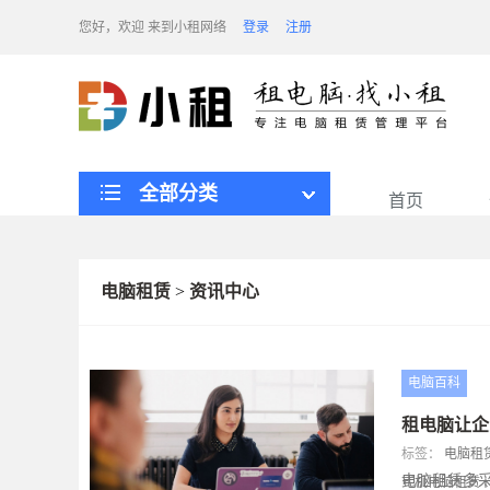
您好，欢迎
来到小租网络
登录
注册
全部分类
首页
电脑租赁
>
资讯中心
电脑百科
租电脑让企
标签：
电脑租
电脑租赁多
式机电脑租赁