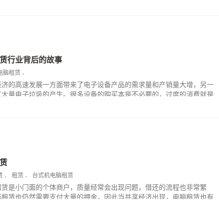
能保障员工的工作效率。
赁行业背后的故事
电脑租赁
、
经济的高速发展一方面带来了电子设备产品的需求量和产销量大增，另一
了大量电子垃圾的产生。很多设备的购买本是不必要的，过度的消费就是
购买台式电脑存在着折旧率高、购买压力大等问题。
赁
赁
、
租赁
、
台式机电脑租赁
租赁是小门面的个体商户，质量经常会出现问题，借还的流程也非常繁
择租赁也仍然需要支付大量的押金，因此当共享经济出现，电脑租赁也有
受到客户的认可，电脑租赁请选择到小租电脑租赁平台，在网上即可租借
即可发货，随租随还。吃鸡电脑租赁哪个好，可以根据需求来选择电脑品