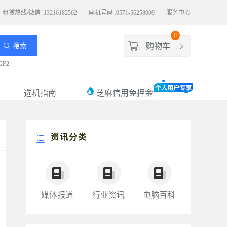
租赁热线/微信 :13216182562
座机号码 :0571-56258009
服务中心
0
购物车
搜索
GF2
选机指南
芝麻信用免押金
资讯分类
媒体报道
行业资讯
电脑百科