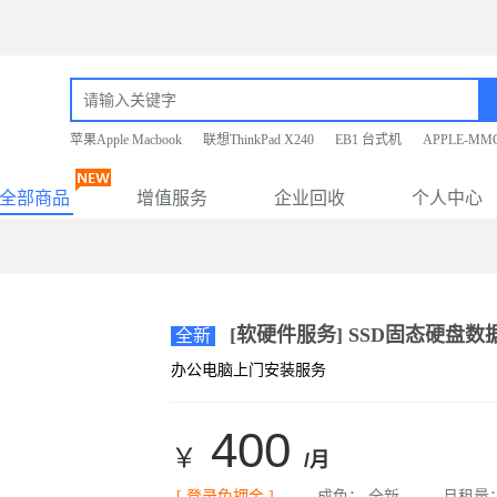
苹果Apple Macbook
联想ThinkPad X240
EB1 台式机
APPLE-MM
全部商品
增值服务
企业回收
个人中心
[软硬件服务] SSD固态硬盘数
全新
办公电脑上门安装服务
400
￥
/月
[ 登录免押金 ]
成色： 全新
月租量