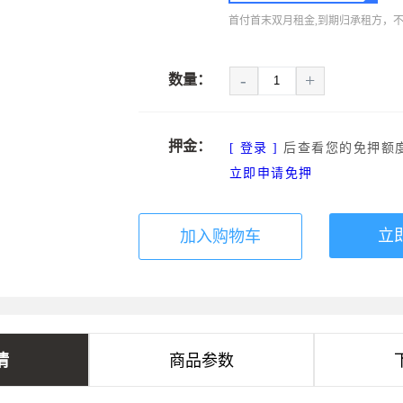
首付首末双月租金,到期归承租方，
-
+
数量：
押金：
[ 登录 ]
后查看您的免押额
立即申请免押
立
加入购物车
情
商品参数