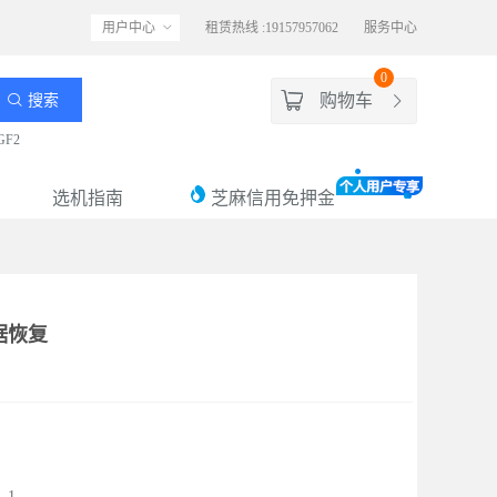
用户中心
租赁热线 :19157957062
服务中心
0
购物车
搜索
GF2
选机指南
芝麻信用免押金
据恢复
：1