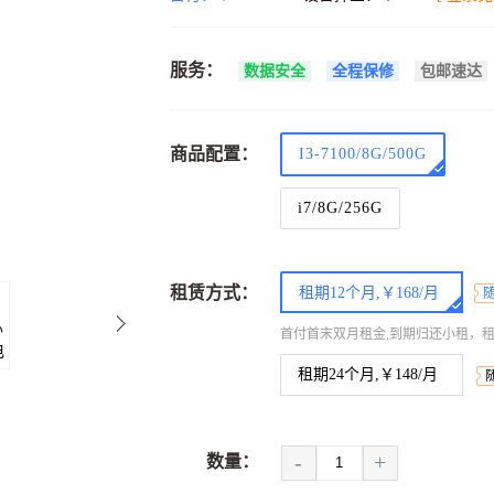
服务：
数据安全
全程保修
包邮速达
商品配置：
I3-7100/8G/500G
i7/8G/256G
租赁方式：
租期12个月,￥168/月
首付首末双月租金,到期归还小租，
租期24个月,￥148/月
-
+
数量：