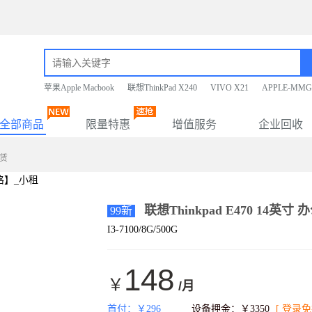
苹果Apple Macbook
联想ThinkPad X240
VIVO X21
APPLE-MMG
全部商品
限量特惠
增值服务
企业回收
租赁
联想Thinkpad E470 14英
99新
I3-7100/8G/500G
148
￥
/月
首付：￥296
设备押金：￥3350
[ 登录免