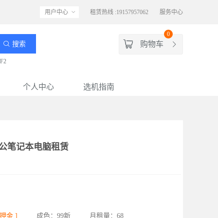
用户中心
租赁热线 :19157957062
服务中心
0
购物车
搜索
F2
个人中心
选机指南
寸 办公笔记本电脑租赁
押金 ]
成色：99新
月租量：68